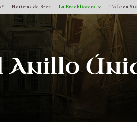
s?
Noticias de Bree
La Breeblioteca
Tolkien St
l Anillo Úni