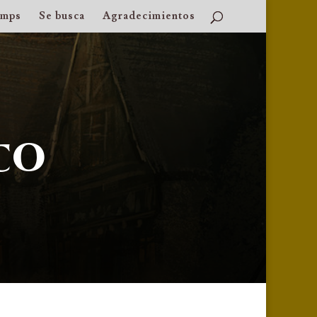
amps
Se busca
Agradecimientos
co