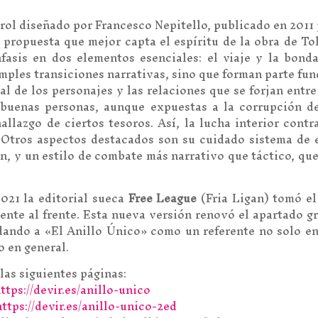
rol diseñado por Francesco Nepitello, publicado en 2011 
a propuesta que mejor capta el espíritu de la obra de T
fasis en dos elementos esenciales: el viaje y la bonda
imples transiciones narrativas, sino que forman parte fu
al de los personajes y las relaciones que se forjan entre
 buenas personas, aunque expuestas a la corrupción d
allazgo de ciertos tesoros. Así, la lucha interior cont
o. Otros aspectos destacados son su cuidado sistema de
n, y un estilo de combate más narrativo que táctico, que p
021 la editorial sueca
Free League
(Fria Ligan) tomó el
nte al frente. Esta nueva versión renovó el apartado grá
dando a «El Anillo Único» como un referente no solo en
o en general.
as siguientes páginas:
ttps://devir.es/anillo-unico
https://devir.es/anillo-unico-2ed