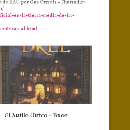
en de EAU por Gus Orriols «Thurindir»
1/
ficial-en-la-tierra-media-de-jrr-
venturas-al.html
El Anillo Único – Bree