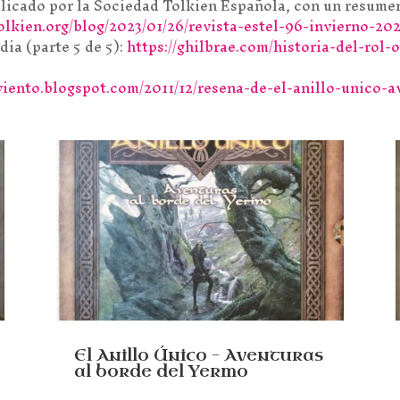
ublicado por la Sociedad Tolkien Española, con un resum
lkien.org/blog/2023/01/26/revista-estel-96-invierno-202
dia (parte 5 de 5):
https://ghilbrae.com/historia-del-rol-o
oviento.blogspot.com/2011/12/resena-de-el-anillo-unico-a
El Anillo Único – Aventuras
al borde del Yermo