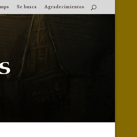
amps
Se busca
Agradecimientos
s