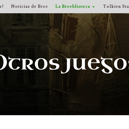
s?
Noticias de Bree
La Breeblioteca
Tolkien St
Otros juego