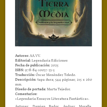
Autores:
AA.VV.
Editorial:
Legendaria Ediciones
Fecha de publicación:
2025
ISBN:
978-84-10037-33-5
Traducción:
Óscar Menéndez Toledo.
Descripción:
tapa dura; 544 páginas; 215 x 260
mm.
Diseño de portada:
Marta Tejedor.
Comentarios:
«Legendaria Ensayos Literatura Fantástica».
Autores: Damien Bador, Audrey Morelle,