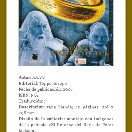
Autor:
AA.VV.
Editorial:
Topps Europe
Fecha de publicación:
2004
ISBN:
N/A
Traducción:
¿?
Descripción:
tapa blanda; 40 páginas; 218 x
298 mm.
Diseño de la cubierta:
montaje con imágenes
de la película «El Retorno del Rey» de Peter
Jackson.